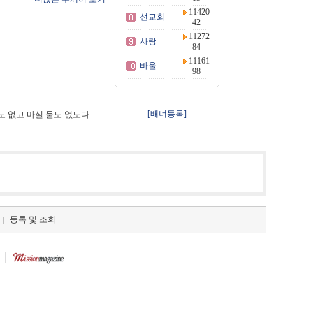
11420
선교회
42
11272
사랑
84
11161
바울
98
[배너등록]
도 없고 마실 물도 없도다
등록 및 조회
|