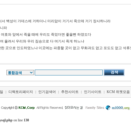
르러서 백성이 가데스에 거하더니 미리암이 거기서 죽으매 거기 장사하니라
박하니라
이 여호와 앞에서 죽을 때에 우리도 죽었더면 좋을뻔 하였도다
여 올려서 우리와 우리 짐승으로 다 여기서 죽게 하느냐
악한 곳으로 인도하였느냐 이곳에는 파종할 곳이 없고 무화과도 없고 포도도 없고 석류
일
디렉토리페이지
인기검색어
추천사이트
인기사이트
KCM 위젯모음
|
|
|
|
|
ysql.php
on line
130