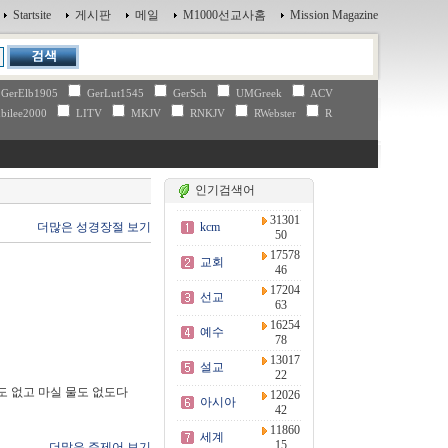
Startsite
게시판
메일
M1000선교사홈
Mission Magazine
GerElb1905
GerLut1545
GerSch
UMGreek
ACV
bilee2000
LITV
MKJV
RNKJV
RWebster
R
인기검색어
31301
더많은 성경장절 보기
kcm
50
17578
교회
46
17204
선교
63
16254
예수
78
13017
설교
22
도 없고 마실 물도 없도다
12026
아시아
42
11860
세계
15
더많은 주제어 보기