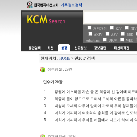
개역개정
KJV
NI
AKJV
ASV
BBE
otherham
UKJV
WEB
현재위치 :
>
민20:7 검색
HOME
성경장절 : 29건
민수기 20장
1.
정월에 이스라엘 자손 곧 온 회중이 신 광야에 이
2.
회중이 물이 없으므로 모여서 모세와 아론을 공
3.
백성이 모세와 다투어 말하여 가로되 우리 형제들
4.
너희가 어찌하여 여호와의 총회를 이 광야로 인도하
5.
너희가 어찌하여 우리를 애굽에서 나오게 하여 이 
주제별검색 : 29건