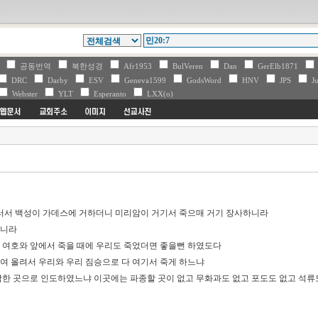
V
공동번역
북한성경
Afr1953
BulVeren
Dan
GerElb1871
DRC
Darby
ESV
Geneva1599
GodsWord
HNV
JPS
Ju
Webster
YLT
Esperanto
LXX(o)
르러서 백성이 가데스에 거하더니 미리암이 거기서 죽으매 거기 장사하니라
박하니라
이 여호와 앞에서 죽을 때에 우리도 죽었더면 좋을뻔 하였도다
여 올려서 우리와 우리 짐승으로 다 여기서 죽게 하느냐
악한 곳으로 인도하였느냐 이곳에는 파종할 곳이 없고 무화과도 없고 포도도 없고 석류