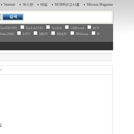
Startsite
게시판
메일
M1000선교사홈
Mission Magazine
GerElb1905
GerLut1545
GerSch
UMGreek
ACV
bilee2000
LITV
MKJV
RNKJV
RWebster
R
>