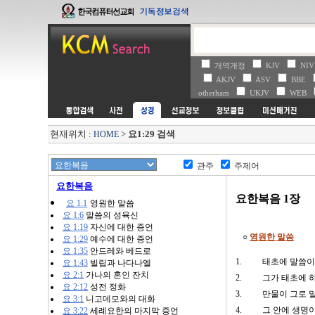
개역개정
KJV
NI
AKJV
ASV
BBE
otherham
UKJV
WEB
현재위치 :
>
요1:29 검색
HOME
관주
주제어