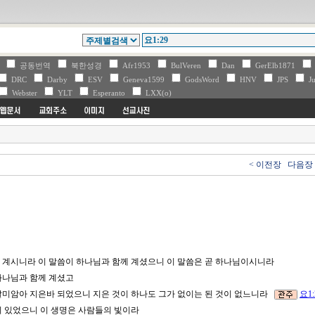
V
공동번역
북한성경
Afr1953
BulVeren
Dan
GerElb1871
DRC
Darby
ESV
Geneva1599
GodsWord
HNV
JPS
Ju
Webster
YLT
Esperanto
LXX(o)
< 이전장
다음장 