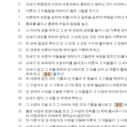
5.
모세가 회중에게 이르되 여호와께서 행하라고 명하신 것이 이러하
6.
아론과 그 아들들을 데려다가 물로 그들을 씻기고
7.
아론에게 속옷을 입히며 띠를 띠우고 겉옷을 입히며 에봇을 더하고 
8.
흉패를 붙이고 흉패에 우림과 둠밈을 넣고
9.
그 머리에 관을 씌우고 그 관 위 전면에 금패를 붙이니 곧 거룩한
10.
모세가 관유를 취하여 장막과 그 안에 있는 모든 것에 발라 거룩하
11.
또 단에 일곱번 뿌리고 또 그 단과 그 모든 기구와 물두멍과 그 받
12.
또 관유로 아론의 머리에 부어 발라 거룩하게 하고
13.
모세가 또 아론의 아들들을 데려다가 그들에게 속옷을 입히고 띠를
14.
모세가 또 속죄제의 수송아지를 끌어오니 아론과 그 아들들이 그 
15.
모세가 잡고 그 피를 취하여 손가락으로 그 피를 단의 네 귀퉁이 뿔에
하게 하고
출29:12
16.
또 내장에 덮인 모든 기름과 간 꺼풀과 두 콩팥과 그 기름을 취하여
17.
그 수송아지 곧 그 가죽과 고기와 똥은 진 밖에 불살랐으니 여호
18.
또 번제의 수양을 드릴쌔 아론과 그 아들들이 그 수양의 머리에 
19.
모세가 잡아 그 피를 단 주위에 뿌리고
20.
그 수양의 각을 뜨고 그 머리와 각뜬 것과 기름을 불사르고
레
21.
물로 내장과 정갱이들을 씻고 그 수양의 전부를 단 위에 불사르니 
라 여호와께서 모세에게 명하심과 같았더라
22.
또 다른 수양 곧 위임식의 수양을 드릴쌔 아론과 그 아들들이 그 
23.
모세가 잡고 그 피를 취하여 아론의 오른 귓부리와 오른손 엄지가