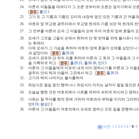
24.
아론의 아들들을 데려다가 그 오른 귓부리와 오른손 엄지가락과 오른
롬12:1
25.
그가 또 그 기름과 기름진 꼬리와 내장에 덮인 모든 기름과 간 꺼풀
26.
여호와 앞 무교병 광주리에서 무교병 한개와 기름 섞은 떡 한개와 전
27.
그 전부를 아론의 손과 그 아들들의 손에 두어 여호와 앞에 흔들어
28.
모세가 그것을 그들의 손에서 취하여 단 윗 번제물 위에 불사르니 
는 화제라
29.
이에 모세가 그 가슴을 취하여 여호와 앞에 흔들어 요제를 삼았으니
과 같았더라
출29:26
30.
모세가 관유와 단 위의 피를 취하여 아론과 그 옷과 그 아들들과 그 
을 거룩하게 하고
출29:21
,
출30:30
,
민3:3
31.
아론과 그 아들들에게 이르되 내게 이미 명하시기를 아론과 그 아들
광주리 안의 떡과 아울러 그곳에서 먹고
출29:31
32.
고기와 떡의 나머지는 불사를찌며
33.
위임식은 칠일 동안 행하나니 위임식이 마치는 날까지 칠일 동안은
34.
오늘날 행한 것은 여호와께서 너희를 위하여 속하게 하시려고 명하
35.
너희는 칠 주야를 회막 문에 거하여 여호와의 부탁을 지키라 그리
민9:19
,
왕상2:3
36.
아론과 그 아들들이 여호와께서 모세로 명하신 모든 일을 준행하
이전
1
2
3
4
5
6
7
8
9