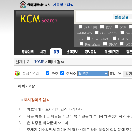
개역개정
KJV
NIV
erElb1905
GerLut1545
Ger
ESV
Geneva1599
GodsWo
Rotherham
UKJV
WE
현재위치 :
>
레14 검색
HOME
성경 : 36건
관주
주제어
레위기 8장
○
제사장의 위임식
1.
여호와께서 모세에게 일러 가라사대
2.
너는 아론과 그 아들들과 그 의복과 관유와 속죄제의 수송아지와 수
3.
온 회중을 회막문에 모으라
4.
모세가 여호와께서 자기에게 명하신대로 하매 회중이 회막 문에 