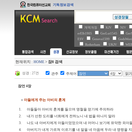
개역개정
KJV
NIV
erElb1905
GerLut1545
Ger
ESV
Geneva1599
GodsWo
Rotherham
UKJV
WE
현재위치 :
>
잠8 검색
HOME
성경 : 27건
관주
주제어
잠언 4장
○
아들에게 주는 아비의 훈계
1.
아들들아 아비의 훈계를 들으며 명철을 얻기에 주의하라
2.
내가 선한 도리를 너희에게 전하노니 내 법을 떠나지 말라
3.
나도 내 아버지에게 아들이었었으며 내 어머니 보기에 유약한 외
4.
아버지가 내게 가르쳐 이르기를 내 말을 네 마음에 두라 내 명령을