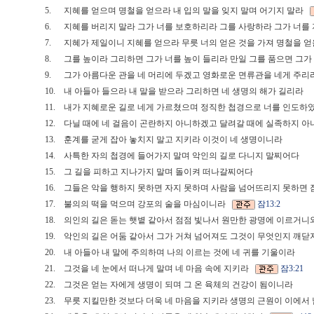
5.
지혜를 얻으며 명철을 얻으라 내 입의 말을 잊지 말며 어기지 말라
6.
지혜를 버리지 말라 그가 너를 보호하리라 그를 사랑하라 그가 너
7.
지혜가 제일이니 지혜를 얻으라 무릇 너의 얻은 것을 가져 명철을
8.
그를 높이라 그리하면 그가 너를 높이 들리라 만일 그를 품으면 그
9.
그가 아름다운 관을 네 머리에 두겠고 영화로운 면류관을 네게 주
10.
내 아들아 들으라 내 말을 받으라 그리하면 네 생명의 해가 길리라
11.
내가 지혜로운 길로 네게 가르쳤으며 정직한 첩경으로 너를 인도
12.
다닐 때에 네 걸음이 곤란하지 아니하겠고 달려갈 때에 실족하지 
13.
훈계를 굳게 잡아 놓치지 말고 지키라 이것이 네 생명이니라
14.
사특한 자의 첩경에 들어가지 말며 악인의 길로 다니지 말찌어다
15.
그 길을 피하고 지나가지 말며 돌이켜 떠나갈찌어다
16.
그들은 악을 행하지 못하면 자지 못하며 사람을 넘어뜨리지 못하면
17.
불의의 떡을 먹으며 강포의 술을 마심이니라
잠13:2
18.
의인의 길은 돋는 햇볕 같아서 점점 빛나서 원만한 광명에 이르거
19.
악인의 길은 어둠 같아서 그가 거쳐 넘어져도 그것이 무엇인지 깨
20.
내 아들아 내 말에 주의하며 나의 이르는 것에 네 귀를 기울이라
21.
그것을 네 눈에서 떠나게 말며 네 마음 속에 지키라
잠3:21
22.
그것은 얻는 자에게 생명이 되며 그 온 육체의 건강이 됨이니라
23.
무릇 지킬만한 것보다 더욱 네 마음을 지키라 생명의 근원이 이에