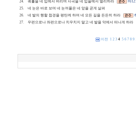
24.
궤휼을 네 입에서 버리며 사곡을 네 입술에서 멀리하라
마12:
25.
네 눈은 바로 보며 네 눈꺼풀은 네 앞을 곧게 살펴
26.
네 발의 행할 첩경을 평탄케 하며 네 모든 길을 든든히 하라
27.
우편으로나 좌편으로나 치우치지 말고 네 발을 악에서 떠나게 하라
이전
1
2
3
4
5
6
7
8
9