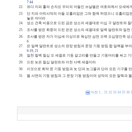
7:44
22.
유다 지파 훌의 손자요 우리의 아들인 브살렐은 여호와께서 모세에
23.
단 지파 아히사막의 아들 오홀리압은 그와 함께 하였으니 오홀리압은
놓은 자더라
24.
성소 건축 비용으로 드린 금은 성소의 세겔대로 이십 구 달란트와 
25.
조사를 받은 회중의 드린 은은 성소의 세겔대로 일백 달란트와 일천
26.
조사를 받은 자가 이십세 이상으로 육십만 삼천 오백 오십명인즉 성
6
27.
은 일백 달란트로 성소의 판장 받침과 문장 기둥 받침 합 일백을 부
6:19
,
21
28.
일천 칠백 칠십 오 세겔로 기둥 갈고리를 만들고 기둥머리를 싸고
29.
드린 놋은 칠십 달란트와 이천 사백 세겔이라
30.
이것으로 회막 문 기둥 받침과 놋 단과 놋그물과 단의 모든 기구를
31.
뜰 사면의 기둥 받침과 그 문장 기둥 받침이며 성막의 모든 말뚝과
이전
1
...
31
32
33
34
35
36