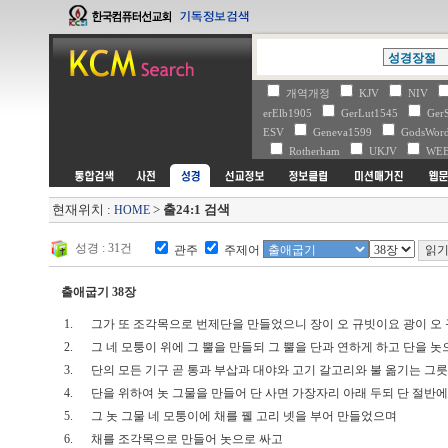
개역개정
KJV
NIV
erElb1905
GerLut1545
Ger
ESV
Geneva1599
GodsWo
Rotherham
UKJV
WE
현재위치 :
>
출24:1 검색
HOME
성경 : 31건
관주
주제어
출애굽기 38장
1.
그가 또 조각목으로 번제단을 만들었으니 장이 오 규빗이요 광이 오
2.
그 네 모퉁이 위에 그 뿔을 만들되 그 뿔을 단과 연하게 하고 단을
3.
단의 모든 기구 곧 통과 부삽과 대야와 고기 갈고리와 불 옮기는 그
4.
단을 위하여 놋 그물을 만들어 단 사면 가장자리 아래 두되 단 절반
5.
그 놋 그물 네 모퉁이에 채를 꿸 고리 넷을 부어 만들었으며
6.
채를 조각목으로 만들어 놋으로 싸고