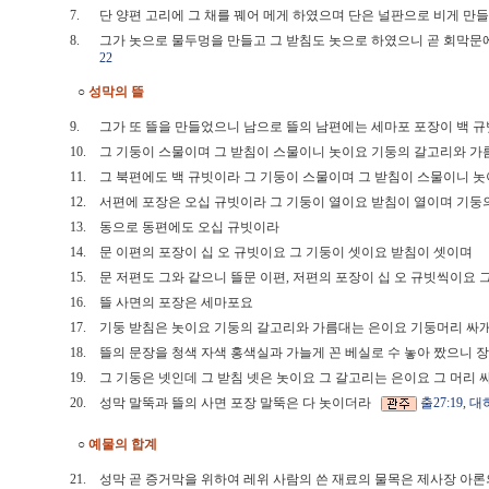
7.
단 양편 고리에 그 채를 꿰어 메게 하였으며 단은 널판으로 비게 
8.
그가 놋으로 물두멍을 만들고 그 받침도 놋으로 하였으니 곧 회막
22
○
성막의 뜰
9.
그가 또 뜰을 만들었으니 남으로 뜰의 남편에는 세마포 포장이 백
10.
그 기둥이 스물이며 그 받침이 스물이니 놋이요 기둥의 갈고리와 
11.
그 북편에도 백 규빗이라 그 기둥이 스물이며 그 받침이 스물이니
12.
서편에 포장은 오십 규빗이라 그 기둥이 열이요 받침이 열이며 기
13.
동으로 동편에도 오십 규빗이라
14.
문 이편의 포장이 십 오 규빗이요 그 기둥이 셋이요 받침이 셋이며
15.
문 저편도 그와 같으니 뜰문 이편, 저편의 포장이 십 오 규빗씩이요
16.
뜰 사면의 포장은 세마포요
17.
기둥 받침은 놋이요 기둥의 갈고리와 가름대는 은이요 기둥머리 싸
18.
뜰의 문장을 청색 자색 홍색실과 가늘게 꼰 베실로 수 놓아 짰으니 
19.
그 기둥은 넷인데 그 받침 넷은 놋이요 그 갈고리는 은이요 그 머
20.
성막 말뚝과 뜰의 사면 포장 말뚝은 다 놋이더라
출27:19
,
대하
○
예물의 합계
21.
성막 곧 증거막을 위하여 레위 사람의 쓴 재료의 물목은 제사장 