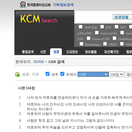
개역개정
KJV
NIV
erElb1905
GerLut1545
Ger
ESV
Geneva1599
GodsWo
Rotherham
UKJV
WE
현재위치 :
>
시68 검색
HOME
성경 : 15건
관주
주제어
시편 144장
1.
나의 반석 여호와를 찬송하리로다 저가 내 손을 가르쳐 싸우게 하
2.
여호와는 나의 인자시요 나의 요새시요 나의 산성이시요 나를 건지는
하시는 자시로다
3.
여호와여 사람이 무엇이관대 주께서 저를 알아주시며 인생이 무엇
4.
사람은 헛것 같고 그의 날은 지나가는 그림자 같으니이다
5.
여호와여 주의 하늘을 드리우고 강림하시며 산들에 접촉하사 연기