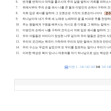
6.
번개를 번득이사 대적을 흩으시며 주의 살을 발하사 저희를 파하
7.
위에서부터 주의 손을 펴사 나를 큰 물과 이방인의 손에서 구하여
8.
저희 입은 궤사를 말하며 그 오른손은 거짓의 오른손이니이다
9.
하나님이여 내가 주께 새 노래로 노래하며 열 줄 비파로 주를 찬
10.
주는 왕들에게 구원을 베푸시는 자시요 종 다윗을 그 해하는 칼에
11.
이방인의 손에서 나를 구하여 건지소서 저희 입은 궤사를 말하며 
12.
우리 아들들은 어리다가 장성한 나무 같으며 우리 딸들은 궁전의 
13.
우리의 곳간에는 백곡이 가득하며 우리의 양은 들에서 천천과 만
14.
우리 수소는 무겁게 실었으며 또 우리를 침로하는 일이나 우리가 
15.
이러한 백성은 복이 있나니 여호와를 자기 하나님으로 삼는 백성은
이전
1
...
141
142
143
144
145
14