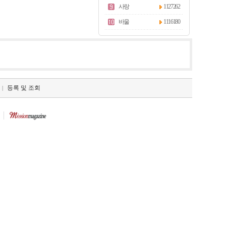
사랑
1127262
바울
1116180
등록 및 조회
|