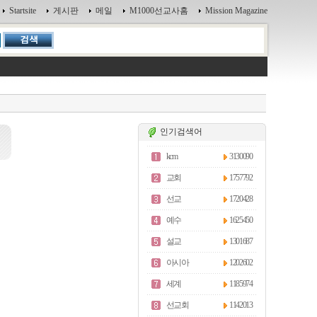
Startsite
게시판
메일
M1000선교사홈
Mission Magazine
인기검색어
kcm
3130090
교회
1757792
선교
1720428
예수
1625450
설교
1301687
아시아
1202602
세계
1185974
선교회
1142013