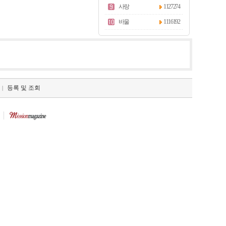
사랑
1127274
바울
1116192
등록 및 조회
|