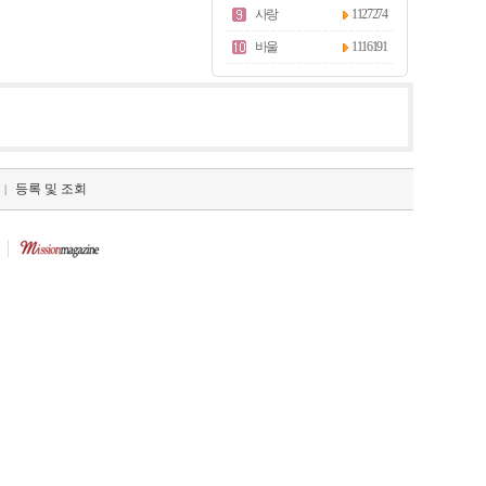
사랑
1127274
바울
1116191
등록 및 조회
|