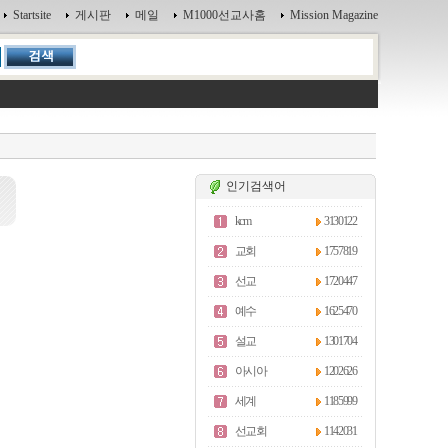
Startsite
게시판
메일
M1000선교사홈
Mission Magazine
인기검색어
kcm
3130122
교회
1757819
선교
1720447
예수
1625470
설교
1301704
아시아
1202626
세계
1185999
선교회
1142031