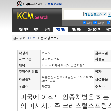
주제
주제어
현재위치 :
>
선교정보보기
HOME
작성자
관리자
첨부파일
자료구분
매일선교소식
작성일
제목
미국 교회에서 아직도 인종차별?
주제어키워드
국가
푸른섬선교정보 / 매일선교소식 2686호-
자료출처
성경본문
2012.8.9(목)
조회수
705798
추천수
미국에 아직도 인종차별을 하는 
의 미시시피주 크리스털스프링스