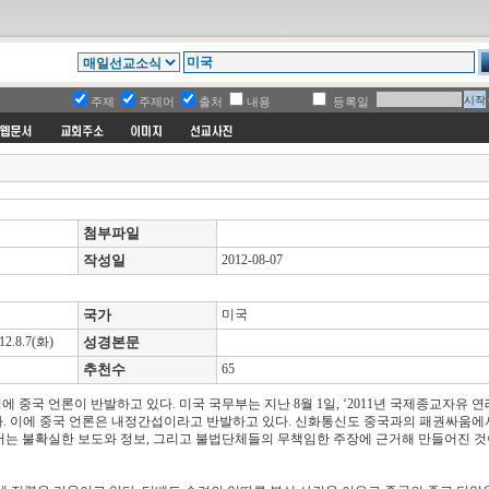
주제
주제어
출처
내용
등록일
첨부파일
작성일
2012-08-07
정
국가
미국
.8.7(화)
성경본문
추천수
65
중국 언론이 반발하고 있다. 미국 국무부는 지난 8월 1일, ‘2011년 국제종교자유 
. 이에 중국 언론은 내정간섭이라고 반발하고 있다. 신화통신도 중국과의 패권싸움에
서는 불확실한 보도와 정보, 그리고 불법단체들의 무책임한 주장에 근거해 만들어진 