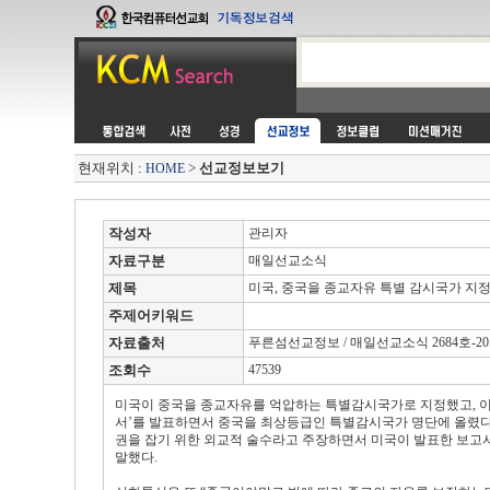
현재위치 :
>
선교정보보기
HOME
작성자
관리자
자료구분
매일선교소식
제목
미국, 중국을 종교자유 특별 감시국가 지
주제어키워드
자료출처
푸른섬선교정보 / 매일선교소식 2684호-2012
조회수
47539
미국이 중국을 종교자유를 억압하는 특별감시국가로 지정했고, 이에 
서’를 발표하면서 중국을 최상등급인 특별감시국가 명단에 올렸다
권을 잡기 위한 외교적 술수라고 주장하면서 미국이 발표한 보고
말했다.