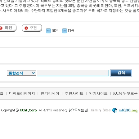
 전력을 기울이고 있다. 티베트 승려의 잇따른 분신 사건을 이유로 중국의 종교 탄압
있다"고 주장했다. 미 국무부는 지난달 30일 중국을 비롯해 미얀마, 북한, 우즈베키
아, 사우디아라비아, 수단까지 포함한 8개국을 종교자유 우려 국가로 지정하는 것을 골
일
디렉토리페이지
인기검색어
추천사이트
인기사이트
KCM 위젯모음
|
|
|
|
|