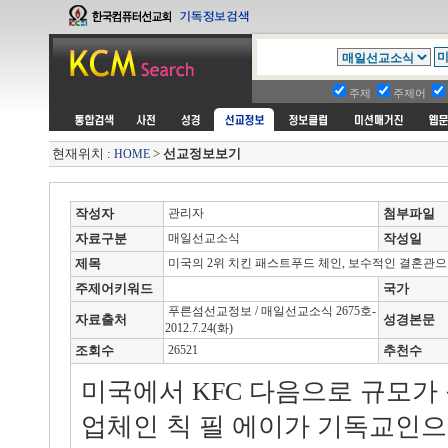
주제
주제어
현재위치 :
>
선교정보보기
HOME
작성자
관리자
첨부파일
자료구분
매일선교소식
작성일
제목
미국의 2위 치킨 패스트푸드 체인, 보수적인 결혼관으
주제어키워드
국가
푸른섬선교정보 / 매일선교소식 2675호-
자료출처
성경본문
2012.7.24(화)
조회수
26521
추천수
미국에서 KFC 다음으로 규모가
업체인 칙 필 에이가 기독교인으