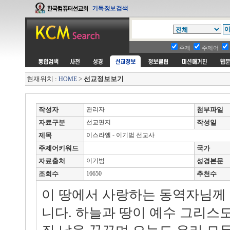
주제
주제어
현재위치 :
>
선교정보보기
HOME
작성자
관리자
첨부파일
자료구분
선교편지
작성일
제목
이스라엘 - 이기범 선교사
주제어키워드
국가
자료출처
이기범
성경본문
조회수
16650
추천수
이 땅에서 사랑하는 동역자님께
니다. 하늘과 땅이 예수 그리스