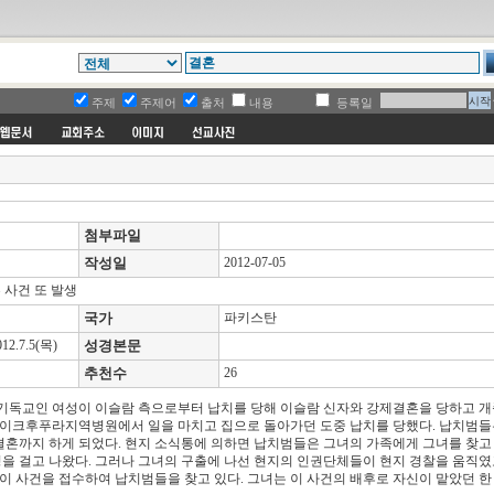
주제
주제어
출처
내용
등록일
첨부파일
작성일
2012-07-05
 사건 또 발생
국가
파키스탄
.7.5(목)
성경본문
추천수
26
 기독교인 여성이 이슬람 측으로부터 납치를 당해 이슬람 신자와 강제결혼을 당하고 개
 제이크후푸라지역병원에서 일을 마치고 집으로 돌아가던 도중 납치를 당했다. 납치범들
 결혼까지 하게 되었다. 현지 소식통에 의하면 납치범들은 그녀의 가족에게 그녀를 찾고
 걸고 나왔다. 그러나 그녀의 구출에 나선 현지의 인권단체들이 현지 경찰을 움직였고
이 사건을 접수하여 납치범들을 찾고 있다. 그녀는 이 사건의 배후로 자신이 맡았던 한