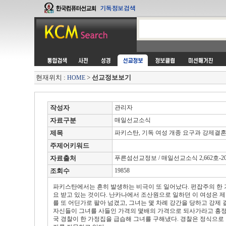
현재위치 :
>
선교정보보기
HOME
작성자
관리자
자료구분
매일선교소식
제목
파키스탄, 기독 여성 개종 요구과 강제결혼
주제어키워드
자료출처
푸른섬선교정보 / 매일선교소식 2,662호-2012
조회수
19858
파키스탄에서는 흔히 발생하는 비극이 또 일어났다. 펀잡주의 한
요 받고 있는 것이다. 난카나에서 조산원으로 일하던 이 여성은
를 또 어딘가로 팔아 넘겼고, 그녀는 몇 차례 강간을 당하고 강제
자신들이 그녀를 사들인 가격의 몇배의 가격으로 되사가라고 흥정을
국 경찰이 한 가정집을 급습해 그녀를 구해냈다. 경찰은 정식으로 