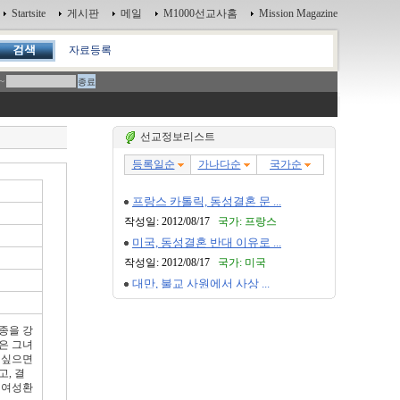
Startsite
게시판
메일
M1000선교사홈
Mission Magazine
자료등록
~
선교정보리스트
종을 강
은 그녀
 싶으면
, 결
 여성환