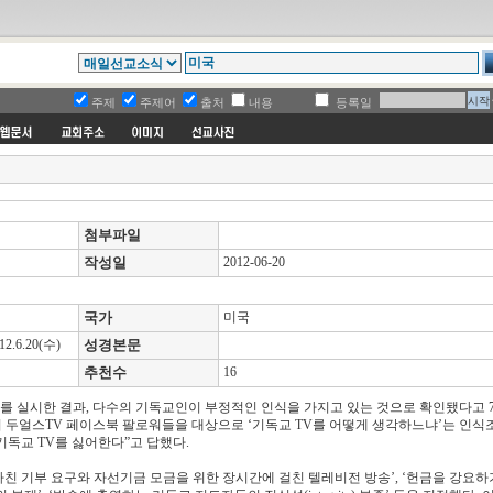
주제
주제어
출처
내용
등록일
첨부파일
작성일
2012-06-20
국가
미국
6.20(수)
성경본문
추천수
16
사를 실시한 결과, 다수의 기독교인이 부정적인 인식을 가지고 있는 것으로 확인됐다고 
여 명의 두얼스TV 페이스북 팔로워들을 대상으로 ‘기독교 TV를 어떻게 생각하느냐’는 인
“기독교 TV를 싫어한다”고 답했다.
나친 기부 요구와 자선기금 모금을 위한 장시간에 걸친 텔레비전 방송’, ‘헌금을 강요하