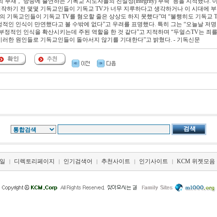
재’, ‘방송에 출연하는 기독교 지도자들의 진실성(integrity) 부족’ 등을 지적했다. 
시작하기 전 몇몇 기독교인들이 기독교 TV가 너무 지루하다고 생각하거나 이 시대에 
의 기독교인들이 기독교 TV를 혐오할 줄은 상상도 하지 못했다”며 “불행히도 기독교 T
적인 인식이 만연했다고 볼 수밖에 없다”고 우려를 표명했다. 특히 그는 “오늘날 저명
부정적인 인식을 확산시키는데 주된 역할을 한 것 같다”고 지적하며 “두얼스TV는 죄를
이러한 원인들로 기독교인들이 돌아서지 않기를 기대한다”고 밝혔다. - 기독신문
일
디렉토리페이지
인기검색어
추천사이트
인기사이트
KCM 위젯모음
|
|
|
|
|