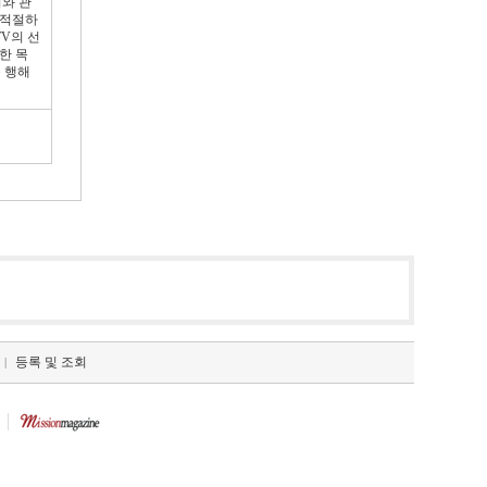
이와 관
부적절하
V의 선
한 목
 행해
등록 및 조회
|