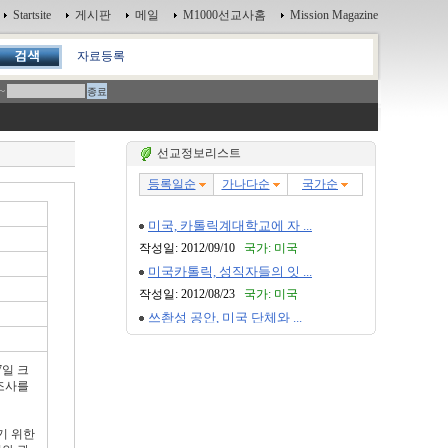
Startsite
게시판
메일
M1000선교사홈
Mission Magazine
자료등록
~
선교정보리스트
7일 크
식조사를
기 위한