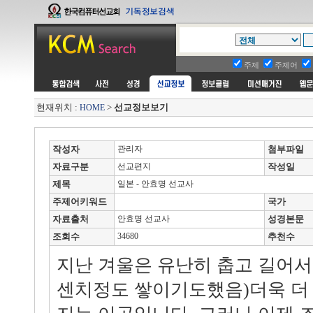
주제
주제어
현재위치 :
>
선교정보보기
HOME
작성자
관리자
첨부파일
자료구분
선교편지
작성일
제목
일본 - 안효명 선교사
주제어키워드
국가
자료출처
안효명 선교사
성경본문
조회수
34680
추천수
지난 겨울은 유난히 춥고 길어서 (
센치정도 쌓이기도했음)더욱 더