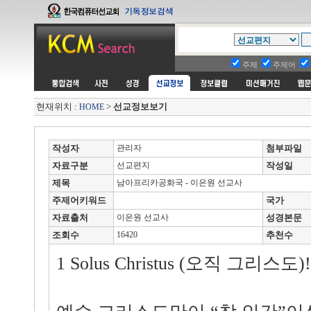
주제
주제어
현재위치 :
>
선교정보보기
HOME
작성자
관리자
첨부파일
자료구분
선교편지
작성일
제목
남아프리카공화국 - 이은원 선교사
주제어키워드
국가
자료출처
이은원 선교사
성경본문
조회수
16420
추천수
1 Solus Christus (오직 그리스도)!