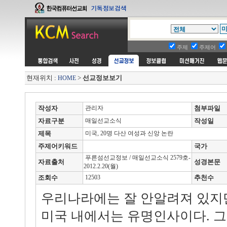
주제
주제어
현재위치 :
>
선교정보보기
HOME
작성자
관리자
첨부파일
자료구분
매일선교소식
작성일
제목
미국, 20명 다산 여성과 신앙 논란
주제어키워드
국가
푸른섬선교정보 / 매일선교소식 2579호-
자료출처
성경본문
2012.2.20(월)
조회수
12503
추천수
우리나라에는 잘 안알려져 있지만,
미국 내에서는 유명인사이다. 그