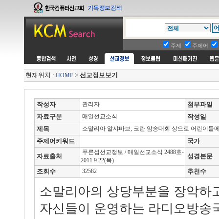
주제
주제어
현재위치 :
>
선교정보보기
HOME
작성자
관리자
첨부파일
자료구분
매일선교소식
작성일
제목
소말리아 알샤바브, 코란 암송대회 상으로 어린이들에
주제어키워드
국가
푸른섬선교정보 / 매일선교소식 2488호-
자료출처
성경본문
2011.9.22(목)
조회수
32582
추천수
소말리아의 상당부분을 장악하고
자신들이 운영하는 라디오방송국