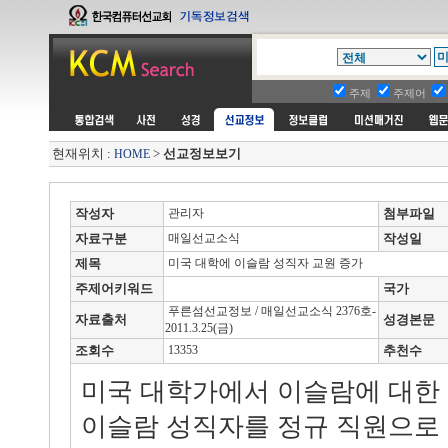
주제
주제어
현재위치 :
>
선교정보보기
HOME
작성자
관리자
첨부파일
자료구분
매일선교소식
작성일
제목
미국 대학에 이슬람 성직자 교원 증가
주제어키워드
국가
푸른섬선교정보 / 매일선교소식 2376호-
자료출처
성경본문
2011.3.25(금)
조회수
13353
추천수
미국 대학가에서 이슬람에 대한
이슬람 성직자를 정규 직원으로