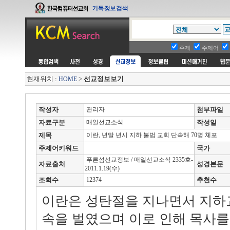
주제
주제어
현재위치 :
>
선교정보보기
HOME
작성자
관리자
첨부파일
자료구분
매일선교소식
작성일
제목
이란, 년말 년시 지하 불법 교회 단속해 70명 체포
주제어키워드
국가
푸른섬선교정보 / 매일선교소식 2335호-
자료출처
성경본문
2011.1.19(수)
조회수
12374
추천수
이란은 성탄절을 지나면서 지하
속을 벌였으며 이로 인해 목사를 