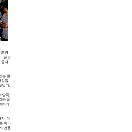
10 명
 이슬람
“중지
있는 한
경찰들
끝났다.
보당국,
일예배를
예방하기
지, 이
를 이미
서 건물