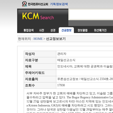
현재위치 :
>
선교정보보기
HOME
작성자
관리자
자료구분
매일선교소식
제목
인도네시아, 교회에 대한 공권력과 이슬람의
주제어키워드
자료출처
푸른섬선교정보 / 매일선교소식 2334호-2011.
조회수
17930
서부 자바주 정부가 한 교회의 예배를 차단하고 있고, 이슬람 그룹
몰수하라고 압력을 넣고 있다. The Bogor Regency Administrative 
12월 25일 성탄절에 보고르시의 타만 야스민 지역에 있는 인도네시
a Kristen Indonesia; GKI)의 예배를 차단하려고 시도 했었다
것이다. 그러나 당국은 성탄절 다음날인 12월 26일부터는 매주 