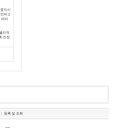
 중지시
확인하고
 바리
 물리적
록 진정
등록 및 조회
|