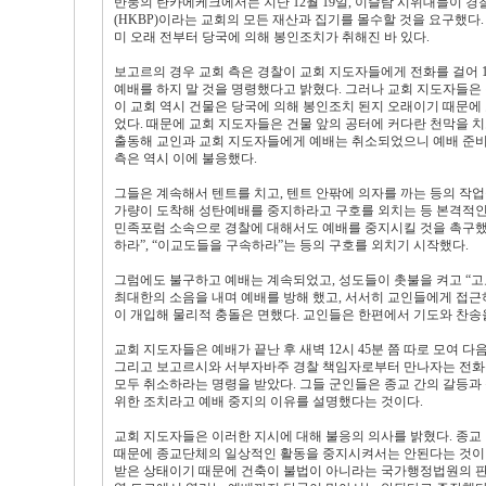
반둥의 란카에케크에서는 지난 12월 19일, 이슬람 시위대들이 경찰서로 몰려가 H
(HKBP)이라는 교회의 모든 재산과 집기를 몰수할 것을 요구했다.
미 오래 전부터 당국에 의해 봉인조치가 취해진 바 있다.
보고르의 경우 교회 측은 경찰이 교회 지도자들에게 전화를 걸어 12
예배를 하지 말 것을 명령했다고 밝혔다. 그러나 교회 지도자들은
이 교회 역시 건물은 당국에 의해 봉인조치 된지 오래이기 때문에 
었다. 때문에 교회 지도자들은 건물 앞의 공터에 커다란 천막을 치
출동해 교인과 교회 지도자들에게 예배는 취소되었으니 예배 준비
측은 역시 이에 불응했다.
그들은 계속해서 텐트를 치고, 텐트 안팎에 의자를 까는 등의 작업을 
가량이 도착해 성탄예배를 중지하라고 구호를 외치는 등 본격적인 
민족포럼 소속으로 경찰에 대해서도 예배를 중지시킬 것을 촉구했다.
하라”, “이교도들을 구속하라”는 등의 구호를 외치기 시작했다.
그럼에도 불구하고 예배는 계속되었고, 성도들이 촛불을 켜고 “고요
최대한의 소음을 내며 예배를 방해 했고, 서서히 교인들에게 접근하
이 개입해 물리적 충돌은 면했다. 교인들은 한편에서 기도와 찬송을
교회 지도자들은 예배가 끝난 후 새벽 12시 45분 쯤 따로 모여 
그리고 보고르시와 서부자바주 경찰 책임자로부터 만나자는 전화를 
모두 취소하라는 명령을 받았다. 그들 군인들은 종교 간의 갈등과
위한 조치라고 예배 중지의 이유를 설명했다는 것이다.
교회 지도자들은 이러한 지시에 대해 불응의 의사를 밝혔다. 종교
때문에 종교단체의 일상적인 활동을 중지시켜서는 안된다는 것이 
받은 상태이기 때문에 건축이 불법이 아니라는 국가행정법원의 판