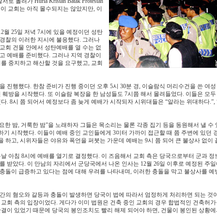
uria Kristan Batak Protestan
 이 교회는 아직 몰수되지는 않았지만, 이
월 25일 저녁 7시에 있을 예정이던 성탄
 경찰의 이러한 지시에 불응했다. 그러나
교회 건물 안에서 성탄예배를 열 수는 없
고 예배를 준비했다. 그러나 지역 경찰이
를 중지하고 해산할 것을 요구했고, 교회
진행했다. 한참 준비가 진행 중이던 오후 5시 30분 경, 이슬람식 머리수건을 쓴 여성 
훼방을 시작했다. 또 이슬람 복장을 한 남성들도 7시쯤 해서 몰려들었다. 이들은 모두
 8시 쯤 되어서 예정보다 좀 늦게 예배가 시작되자 시위대들은 “알라는 위대하다.”, 
한 밤, 거룩한 밤”을 노래하자 그들은 목소리는 물론 각종 집기 등을 동원해서 낼 수 
기 시작했다. 이들이 예배 중인 교인들에게 3미터 가까이 접근할 때 쯤 주변에 있던 
 하고, 시위자들은 야유와 폭언을 퍼붓는 가운데 예배는 9시 쯤 되어 큰 불상사 없이 
다음날 아침 8시에 예배를 열기로 결정했다. 이 즈음해서 교회 측은 당국으로부터 군과 정
받았다. 이 만남의 자리에서 군당국에서 나온 인사는 12월 26일 이후로 예정된 주
 충돌이 급증하고 있다는 점에 대해 우려를 나타내며, 이러한 충돌을 막고 불상사를 
 간의 혐오와 갈등과 충돌이 발생하면 당국이 법에 따라서 엄정하게 처리하면 되는 것이
교회 측의 입장이었다. 게다가 이미 법원은 건축 중인 교회의 경우 합법적인 건축허가
결이 있었기 때문에 당국의 봉인조치도 빨리 해제 되어야 하면, 건물이 봉인된 상황에