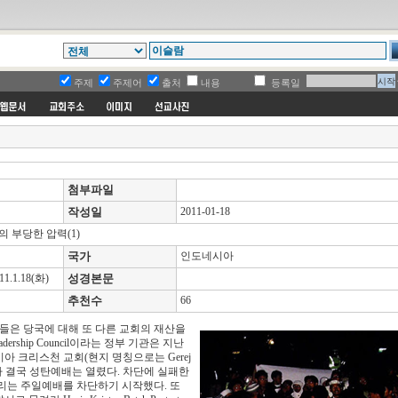
주제
주제어
출처
내용
등록일
첨부파일
작성일
2011-01-18
 부당한 압력(1)
국가
인도네시아
1.18(화)
성경본문
추천수
66
들은 당국에 대해 또 다른 교회의 재산을
Leadership Council이라는 정부 기관은 지난
아 크리스천 교회(현지 명칭으로는 Gerej
. 그러나 결국 성탄예배는 열렸다. 차단에 실패한
열리는 주일예배를 차단하기 시작했다. 또