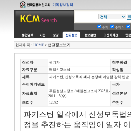
주제
주제어
현재위치 :
>
선교정보보기
HOME
작성자
관리자
첨부파일
자료구분
매일선교소식
작성일
제목
파키스탄, 신성모독죄 폐지 논쟁에 이슬람 강력 반발
주제어키워드
국가
푸른섬선교정보 / 매일선교소식 2325호-
자료출처
성경본문
2011.1.5(수)
조회수
12092
추천수
파키스탄 일각에서 신성모독법의
정을 추진하는 움직임이 일자 