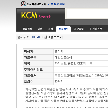
현재위치 :
>
선교정보보기
HOME
작성자
관리자
자료구분
매일선교소식
제목
파키스탄, 종교간 결혼의 비극
주제어키워드
자료출처
푸른섬선교정보 / 매일선교소식 2297호-2010.
조회수
13747
기독교인 남편과 이슬람을 믿는 아내, 즉 서로 종교가 다른 파키스
슬람신자들 20명 가량이 총까지 동원하여 그들이 임대해 살던 집
이고, 아내는 메흐위시 나즈라는 이슬람 신자이다. 이들은 굴자르 
자체에 불만을 품은 자들로부터 습격을 받았다. 그들이 이날을 택