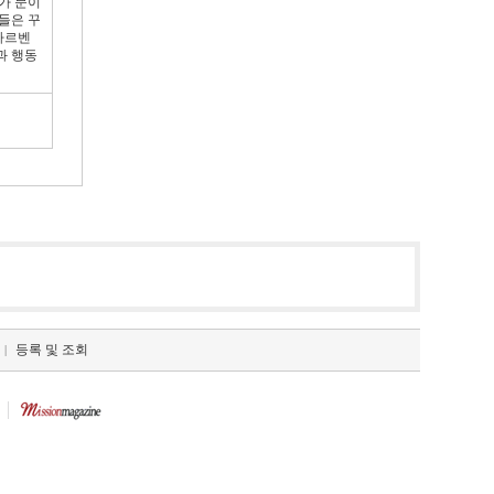
가 문이
들은 꾸
파르벤
과 행동
등록 및 조회
|