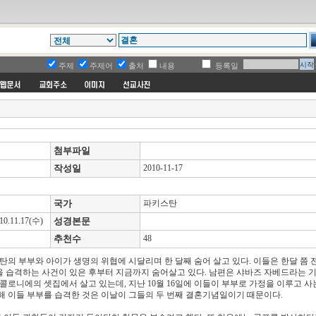
주제
주제어
출처
내용
등록일
첨부파일
작성일
2010-11-17
국가
파키스탄
11.17(수)
성경본문
추천수
48
탄의 부부와 아이가 생명의 위협에 시달리며 한 달째 숨어 살고 있다. 이들은 한달 쯤 
을 습격하는 사건이 있은 후부터 지금까지 숨어살고 있다. 남편은 샤바즈 자베드라는 
콜로니에의 셋집에서 살고 있는데, 지난 10월 16일에 이들이 부부로 가정을 이루고 사
해 이들 부부를 습격한 것은 이날이 그들의 두 번째 결혼기념일이기 때문이다.