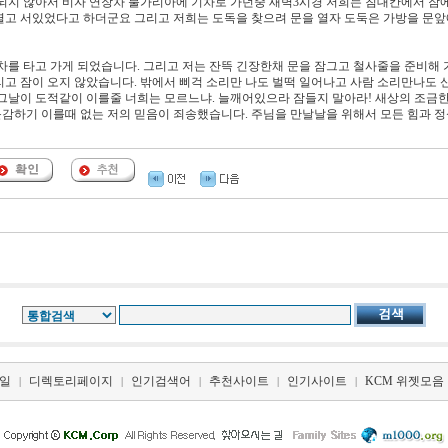
되지 않아서 비자 연장차 불가리아에 기차로 가던중 새벽3시경 저희는 침대칸에서 잠
열고 서있었다고 하더군요 그리고 저희는 도독을 찾으려 문을 열자 도둑은 가방을 문앞
차를 타고 가게 되었습니다. 그리고 저는 잔뜩 긴장한채 문을 잠그고 철사줄을 준비해 
고 잠이 오지 않았습니다. 밖에서 삐걱 소리만 나도 벌떡 일어나고 사람 소리만나도 
그날이 도적같이 이를줄 너희는 모르느냐. 늘깨어있으라 잠들지 말아라! 새상의 조금한
감하기 이를때 없는 저의 믿음이 죄송했습니다. 주님을 만날날을 위해서 모든 힘과 정
일
디렉토리페이지
인기검색어
추천사이트
인기사이트
KCM 위젯모음
|
|
|
|
|