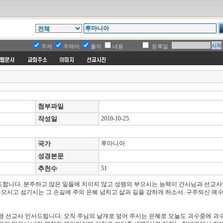
주제
주제어
출처
내용
등록일
첨부파일
작성일
2010-10-25
국가
루마니아
성경본문
추천수
51
도합니다. 분주하고 많은 일들에 치이지 않고 성령의 부으시는 능력이 간사님과 선교
으시고 섬기시는 그 손길에 주의 은혜 넘치고 삶과 길을 강하게 하소서. 구주되신 예
영 선교사 인사드립니다. 오직 주님의 날개로 덮어 주시는 은혜로 오늘도 괴수중에 괴