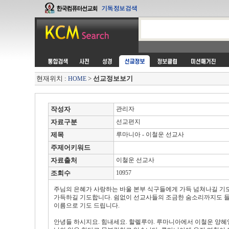
현재위치 :
>
선교정보보기
HOME
작성자
관리자
자료구분
선교편지
제목
루마니아 - 이철운 선교사
주제어키워드
자료출처
이철운 선교사
조회수
10957
주님의 은혜가 사랑하는 바울 본부 식구들에게 가득 넘쳐나길 기
가득하길 기도합니다. 쉼없이 선교사들의 조금한 숨소리까지도 들
이름으로 기도 드립니다.
안녕들 하시지요. 힘내세요. 할렐루야. 루마니아에서 이철운 양혜