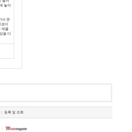
에 떨어
에 놓아
가서 문
신경이
 재물
성을 다
등록 및 조회
|