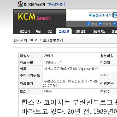
주제
주제어
현재위치 :
>
선교정보보기
HOME
작성자
관리자
첨부파일
자료구분
매일선교소식
작성일
제목
미전도종족 Profile(독일) / Japanese 일본인
주제어키워드
국가
푸른섬선교정보 / 매일선교소식 2215호-
자료출처
성경본문
2010.7.7(수)
조회수
19975
추천수
한스와 코이치는 부란덴부르그 
바라보고 있다. 20년 전, 1989