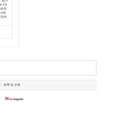
. 법안
 4개
사례로
 내렸
인정하
등록 및 조회
|