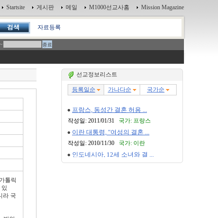
Startsite
게시판
메일
M1000선교사홈
Mission Magazine
자료등록
~
선교정보리스트
 가톨릭
 있
니라 국