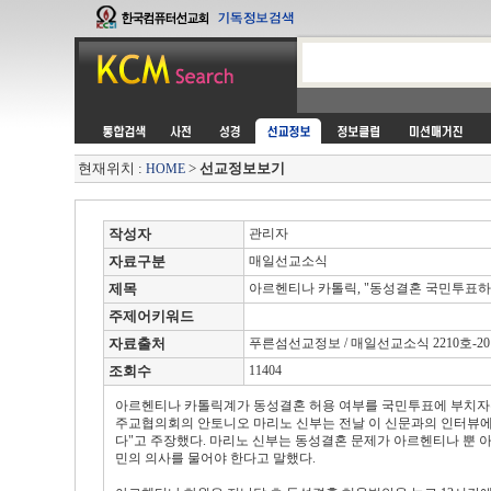
현재위치 :
>
선교정보보기
HOME
작성자
관리자
자료구분
매일선교소식
제목
아르헨티나 카톨릭, "동성결혼 국민투표하
주제어키워드
자료출처
푸른섬선교정보 / 매일선교소식 2210호-2010.
조회수
11404
아르헨티나 카톨릭계가 동성결혼 허용 여부를 국민투표에 부치자는
주교협의회의 안토니오 마리노 신부는 전날 이 신문과의 인터뷰에
다"고 주장했다. 마리노 신부는 동성결혼 문제가 아르헨티나 뿐 
민의 의사를 물어야 한다고 말했다.