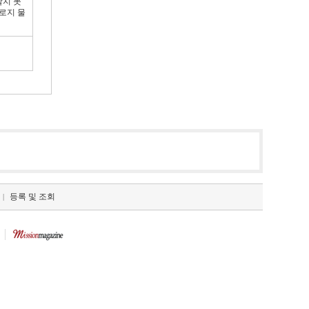
알지 못
로지 물
등록 및 조회
|