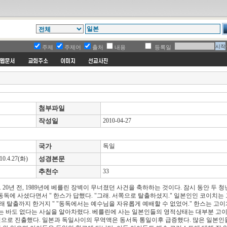
주제
주제어
출처
내용
등록일
첨부파일
작성일
2010-04-27
국가
독일
4.27(화)
성경본문
추천수
33
년 전, 1989년에 베를린 장벽이 무너졌던 사건을 축하하는 것이다. 잠시 동안 두 청
동독에 사셨다면서 " 한스가 답했다. "그래. 서쪽으로 탈출하셨지." 일본인인 코이치는 
 탈출까지 한거지 " "동독에서는 예수님을 자유롭게 예배할 수 없었어." 한스는 고이
아는 바도 없다는 사실을 알아차렸다. 베를린에 사는 일본인들의 영적상태는 대부분 고
으로 진출했다. 일본과 독일사이의 무역액은 동서독 통일이후 급증했다. 많은 일본인