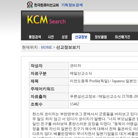
현재위치 :
>
선교정보보기
HOME
작성자
관리자
자료구분
매일선교소식
제목
미전도종족 Profile(독일) / Japanese 일본인
주제어키워드
자료출처
푸른섬선교정보 / 매일선교소식 2170호-2010.
조회수
15462
한스와 코이치는 부란덴부르그 문에서서 군중들을 바라보고 있다. 20
무 말도 하지 않고 서 있다가 코이치가 말했다. "너의 부모님들은 
일인 친구를 바라보며 혼란스러운 표정을 지였다. "동독이 어땠길래
정을 통해 자신의 일본인 친구가 예수에 대해서 전혀 들은바도 
다르지 않다. 베를린장벽이 무너지면서 일본기업들도 대거 베를린