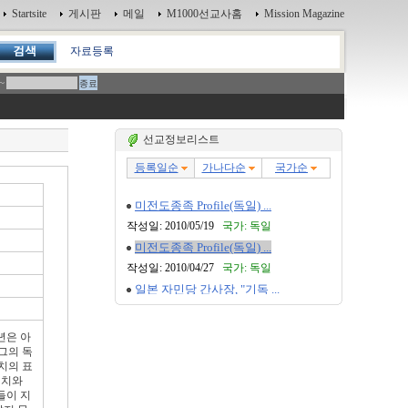
Startsite
게시판
메일
M1000선교사홈
Mission Magazine
자료등록
~
선교정보리스트
년은 아
그의 독
치의 표
이치와
들이 지