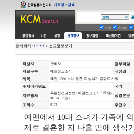
주제
주제어
현재위치 :
>
선교정보보기
HOME
작성자
관리자
첨부파일
자료구분
매일선교소식
작성일
제목
예멘, 13세 소녀 결혼 후 생식기 출혈로 사망
주제어키워드
국가
푸른섬선교정보 / 매일선교소식 2159호-
자료출처
성경본문
2010.4.12(월)
조회수
9171
추천수
예멘에서 10대 소녀가 가족에 의
제로 결혼한 지 나흘 만에 생식