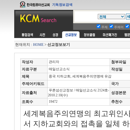
주제
주제어
현재위치 :
>
선교정보보기
HOME
작성자
관리자
첨부파일
자료구분
매일선교소식
작성일
제목
중국 지하교회, 세계복음주의연맹에 유감
주제어키워드
국가
푸른섬선교정보 / 매일선교소식 2124호-
자료출처
성경본문
2010.2.10(수)
조회수
19472
추천수
세계복음주의연맹의 최고위인사
서 지하교회와의 접촉을 일체 하