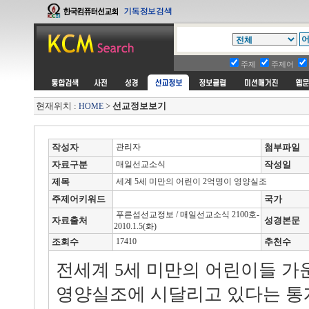
주제
주제어
현재위치 :
>
선교정보보기
HOME
작성자
관리자
첨부파일
자료구분
매일선교소식
작성일
제목
세계 5세 미만의 어린이 2억명이 영양실조
주제어키워드
국가
푸른섬선교정보 / 매일선교소식 2100호-
자료출처
성경본문
2010.1.5(화)
조회수
17410
추천수
전세계 5세 미만의 어린이들 가운
영양실조에 시달리고 있다는 통계