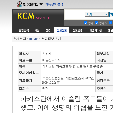
주제
주제어
현재위치 :
>
선교정보보기
HOME
작성자
관리자
첨부파일
자료구분
매일선교소식
작성일
제목
파키스탄, 기독교인 두 명 발포 혐의로 구금 중
주제어키워드
국가
푸른섬선교정보 / 매일선교소식 2062호-
자료출처
성경본문
2009.10.29(목)
조회수
8727
추천수
파키스탄에서 이슬람 폭도들이 
했고, 이에 생명의 위협을 느낀 