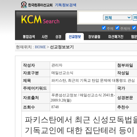
주제
주제어
현재위치 :
>
선교정보보기
HOME
작성자
관리자
첨부파일
자료구분
매일선교소식
작성일
제목
파키스탄, 최근의 기독교 탄압 문제에 대통령도 관심
주제어키워드
국가
푸른섬선교정보 / 매일선교소식 2041호-
자료출처
성경본문
2009.9.28(월)
조회수
8748
추천수
파키스탄에서 최근 신성모독법
기독교인에 대한 집단테러 등이