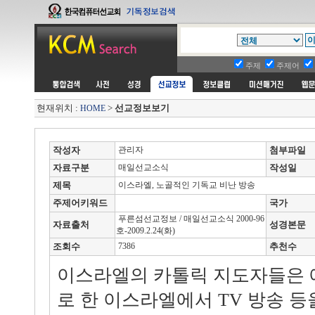
주제
주제어
현재위치 :
>
선교정보보기
HOME
작성자
관리자
첨부파일
자료구분
매일선교소식
작성일
제목
이스라엘, 노골적인 기독교 비난 방송
주제어키워드
국가
푸른섬선교정보 / 매일선교소식 2000-96
자료출처
성경본문
호-2009.2.24(화)
조회수
7386
추천수
이스라엘의 카톨릭 지도자들은 
로 한 이스라엘에서 TV 방송 등