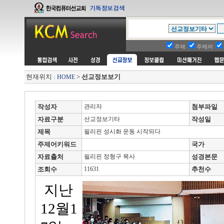
주제
주제어
현재위치 :
>
선교정보보기
HOME
작성자
관리자
첨부파일
자료구분
선교정보기타
작성일
제목
필리핀 성시화 운동 시작되다
주제어키워드
국가
자료출처
필리핀 정형구 목사
성경본문
조회수
11631
추천수
지난
12월1