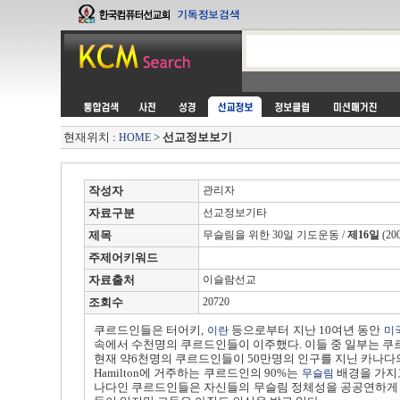
현재위치 :
>
선교정보보기
HOME
작성자
관리자
자료구분
선교정보기타
제목
무슬림을 위한 30일 기도운동 /
제16일
(20
주제어키워드
자료출처
이슬람선교
조회수
20720
쿠르드인들은 터어키,
등으로부터 지난 10여년 동안
이란
미
속에서 수천명의 쿠르드인들이 이주했다. 이들 중 일부는 쿠
현재 약6천명의 쿠르드인들이 50만명의 인구를 지닌 카나다의 남부
Hamilton에 거주하는 쿠르드인의 90%는
배경을 가지
무슬림
나다인 쿠르드인들은 자신들의 무슬림 정체성을 공공연하게 드