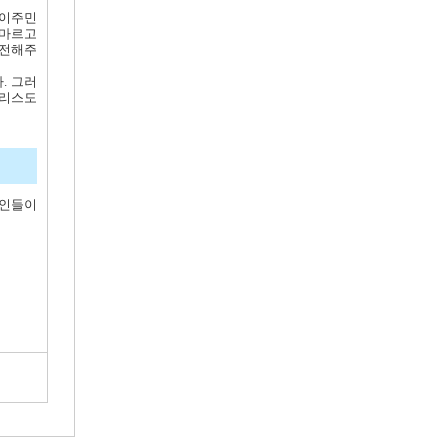
 이주민
매마르고
 전해주
. 그러
그리스도
드인들이