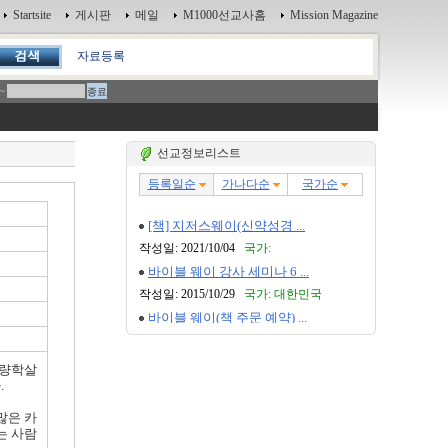
Startsite
게시판
메일
M1000선교사홈
Mission Magazine
자료등록
~
선교정보리스트
대량학살
.
많은 카
는 사람