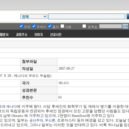
주제
주제어
출처
내용
등록일
첨부파일
작성일
2007-09-27
07. 9. 28 - 캐나다의 쿠르드 무슬림)
국가
캐나다
성경본문
추천수
61
과
에 이주해 왔다. 사담 후세인의 화학무기 및 재래식 병기를 이용한 
국
캐나다
르드의 독립운동과 연관되어 후세인 정권에서 모진 고문을 당했던 사람들도 있다
 Ontario 에 거주하고 있으며, 2천명이 Hamilton에 거주하고 있다.
고 있으며, 일부는
,
, 조로아스터 등의 배경을 갖고 있다. 오늘날 
공산주의
무신론
러내고 있으며, 그러나 일부는 이러한 것을 반대하고 있다. 비록 하나님을 믿