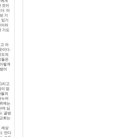
들에게
한 것이
다. 이
보 기
이 있기
건이라
면 기도
고 아
곳이다.
 기도의
 이들은
 이렇게
골방이
 그리고
점이 없
사들의
나누어
 위에는
하며 심
. 골방
 교회는
온 세상
. 안디