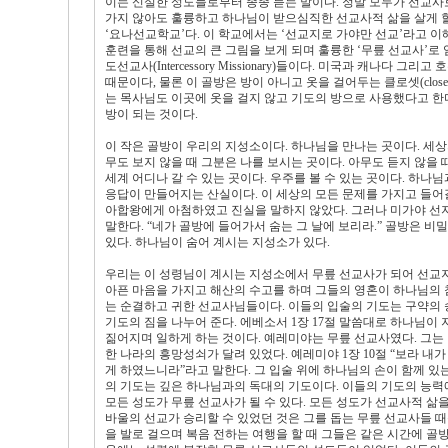
이는 신실한 성도들로부터 종종 듣는 말이다. 정말 모두가 선교사
가지 않아도 훌륭하고 하나님이 받으심직한 선교사적 삶을 살게 할
‘요나선교학교’다. 이 학교에서는 ‘선교지로 가야만 선교’라고 이
훈련을 통해 선교의 큰 그림을 보게 되며 훌륭한 ‘무릎 선교사’로
도선교사(Intercessory Missionary)들이다. 미국과 캐
때문이다, 물론 이 골방은 방이 아니고 옷을 걸어두는 클로셋(clo
는 목사님도 이곳에 옷을 걸지 않고 기도의 방으로 사용했다고 한
방이 되는 것이다.
이 작은 골방이 우리의 지성소이다. 하나님을 만나는 곳이다. 세상
무도 보지 않을 때 그분은 나를 보시는 곳이다. 아무도 듣지 않을 때
세계 어디나 갈 수 있는 곳이다. 우주를 볼 수 있는 곳이다. 하나
응답이 만들어지는 산실이다. 이 세상의 모든 문제를 가지고 들어갈
아합왕에게 아첨하였고 진실을 말하지 않았다. 그러나 미가야 선
말한다. “네가 골방에 들어가서 숨는 그 날에 보리라.” 골방은 비
있다. 하나님이 숨어 계시는 지성소가 있다.
우리는 이 성령님이 계시는 지성소에서 무릎 선교사가 되어 선교지
아픈 마음을 가지고 해산의 수고를 하며 그들의 영혼이 하나님의 
는 순결하고 귀한 선교사님들이다. 이들의 입술의 기도는 구약의 송
기도의 짐을 나누어 준다. 에베소서 1장 17절 말씀대로 하나님이
짊어지며 일하게 하는 것이다. 예레미야는 무릎 선교사였다. 그는
한 나라의 흥망성쇠가 달려 있었다. 예레미야 1장 10절 “보라 
게 하였느니라”라고 말한다. 그 입술 위에 하나님의 손이 함께 있
의 기도는 깊은 하나님과의 독대의 기도이다. 이들의 기도의 능력
모든 성도가 무릎 선교사가 될 수 있다. 모든 성도가 선교사적 삶을
바울의 선교가 승리할 수 있었던 것은 그를 돕는 무릎 선교사들 때
을 발로 걸으며 복음 전하는 여행을 할 때 그들은 같은 시간에 골