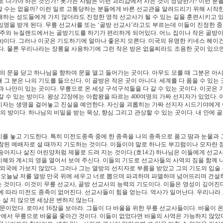
로 나가야 하는 것인가? 못가는 사람은 이런 괴리감에서 사는 것이 정당한가? 이런 분
 수는 없을까? 이런 일로 고통당하는 분들에게 바른 선교관을 알려드리기 위해 시작
해하는 성도들에게 가지 않더라도 진정한 영적 선교사가 될 수 있는 길을 훈련시키고 있
 임명을 받게 된다. 무릎 선교사를 또는 ‘골방 선교사’라고도 부르는데 이들이 진정한 중
나다 그리고 호주와 뉴질랜드에서는 골방기도를 하기가 편리하게 되어있다. 어느 집이나 작은 골방
set)이다. 그러나 이곳은 기도하기에 얼마나 좋은지 모른다. 미국의 유명한 키네스 헤이
다. 물론 우리나라는 장롱을 사용하기에 그런 작은 방은 없을찌라도 조용한 곳이 있으
의 문을 닫고 하나님을 향하여 문을 열고 들어가는 곳이다. 아무도 모를 때 그분은 아시
 그 분은 나의 기도를 들으신다. 이 골방은 작은 곳이 아니다. 세계를 다 품을 수 있는 
님과 나만이 있는 곳이다. 무릎으로 온 세상 구석구석들을 다 갈 수 있는 곳이다. 이곳은
 수 있는 방이다. 왕상 22장에는 아합왕을 따르는 400여명의 가짜 선지자가 있었다.
지자는 생명을 걸어놓고 진실을 예언한다. 자신을 괴롭히는 가짜 선지자 시드기야에게
밀의 방이다. 하나님의 비밀을 받는 묵상, 향심 그리고 관상할 수 있는 곳이다. 내 안에 
를 놓고 기도한다. 특히 미전도종족 중에 한 종족을 나의 종족으로 품고 땀과 눈물과
참된 예배자로 설 때까지 기도하는 것이다. 이들이야 말로 하나도 부끄럼이나 모자란 
아지나 살진 어린양처럼 제물로 드려 지는 것이다.(호14:2) 하나님은 이들에게 선교
 지혜와 계시의 영을 열어서 보여 주신다. 이들의 기도로 선교사들의 사역의 짐을 함께 
 외국에 가보지 않았다. 그러나 그는 열방의 선지자로 부름을 받았고 그의 기도의 입술
내가 오늘날 저를 열방 만국 위에 세우고 너로 뽑으며 파괴하며 파멸하며 넘어뜨리며 건설
는 것이다. 이것이 무릎 선교사, 골방 선교사의 능력의 기도이다. 이들은 영성이 깊어진다
에 따라 미전도 종족이 없어진다. 선교사들이 힘을 얻는다. 역사가 일어난다. 우리나라
 살 지 않으면 세상은 변하지 않는다.
문이었다. 로마서 16장을 보아라. 그들이 다 바울을 위한 무릎 선교사들이다. 바울이 
방에서 무릎으로 바울을 좇아간 것이다. 이들이 없었다면 바울의 사역은 가능하지 않았다