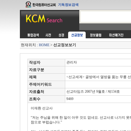
현재위치 :
>
선교정보보기
HOME
작성자
관리자
자료구분
제목
<선교세계> 골방에서 열방을 품는 무릎 
주제어키워드
자료출처
선교타임즈 2007년 9월호 / 제134호
조회수
9469
이재환 선교사
“저는 주님을 위해 한 일이 아무 것도 없네요. 선교사로 나가지 
참으로 부럽습니다.”