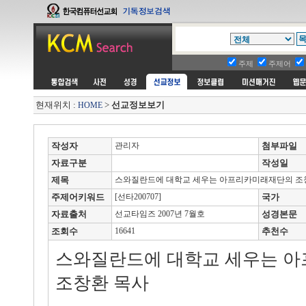
주제
주제어
현재위치 :
>
선교정보보기
HOME
작성자
관리자
첨부파일
자료구분
작성일
제목
스와질란드에 대학교 세우는 아프리카미래재단의 조
주제어키워드
[선타200707]
국가
자료출처
선교타임즈 2007년 7월호
성경본문
조회수
16641
추천수
스와질란드에 대학교 세우는 
조창환 목사