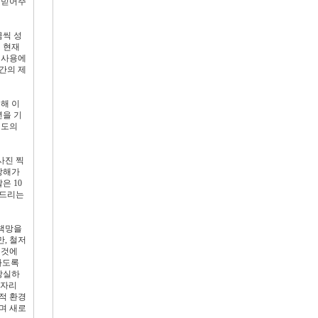
 믿어주
금씩 성
 현재
 사용에
간의 제
해 이
년을 기
기도의
사진 찍
방해가
은 10
 드리는
 책망을
, 철저
 것에
하도록
상실하
 자리
적 환경
며 새로