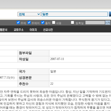
주제
주제어
출처
내용
등록일
첨부파일
작성일
2007-07-11
국가
일본
.7.11(수)
성경본문
추천수
22
안 자주 연락을 드리지 못하여 죄송한 마음입니다. 항상, 지난 일을 기억하며 기도편지
고, 기회를 주시는 주님의 사랑과, 모든 것이 주님의 은혜였다고 고백할 수 밖에 없는 
돌이켜 보면서 주님께 감사와 죄송스러운 마음이 가득합니다. 무식한게 용기가 있다고,
성에 민감하지 못하고 자신의 경험과 지식에 의지했던 모습, 진정한 사랑의 마음을 품지
 어려울 때는 환경이 탓되어지고, 또 성도가 탓되어지다가 침착하게 무릎을 꿇으면 저