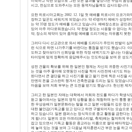
미숙하고 악한 모습으로 그런 모든 결과를 낳았다는 주님의 음성
시고, 전심으로 도와주시는 모든 동역자님들께도 감사드립니다.
요한 히로시마교회는 2002. 12. 1일 첫 예배를 히로시마 요코
장하고 일꾼도 세워지게 되었습니다. 약 45명까지 예배가 성장하
는 약 35명 정도가 예배를 드리고 있습니다. 예배장소로는 공민관
있어 아주 까다로워졌습니다. 약 한달 정도는 사용할 수 없다는 처
약, 장소의 제약이 있어 좀처럼 예배를 드리기에는 자유롭지 못한
그러다 다시 선교관으로 와서 예배를 드리다가 주민의 반발이 심해
런 식으로 하면 나가주기를 바란다는 통첩을 받기도 했습니다. 이
도하고 찾아보다가 신회당을 위한 작정 새벽기도가 끝나는 다음날
타이밍에 맞게 정확하게 응답해주시는 인도하심을 보며 온 성도가
성전 건물의 확보를 위해 한 일본인 형제는 자신의 귀중한 사진기
는 것을 아주 좋아해 오랫동안 사진을 찍어 사진전에 내기도 하는 
된다면서 큰 결단을 하고 사진기를 팔고 팔기 전에 찍은 사진을 사
만엔의 돈을 고스란히 챙겨서 건축헌금을 드리는 일도 있었습니다
마음을 보며 저희 부부는 큰 도전을 받기도 했습니다. 헌신된 제
그리고 한 일본인 자매는 대학에서 저희와 전도를 하다가 학생식당
듣고 돌아와서는 일본의 영적 상황을 몸소 체험하며 눈이 퉁퉁 붇도
한 우상숭배가 일본문화라는 탈을 쓰고 일본 사람들의 깊은 정신
대한 불안감(기독교를 믿고 있다고 하면 구별되어지는 모습으로 
하고 있습니다. 일본 캠퍼스는 정식적으로 종교 활동을 금한다는 
게 됩니다. 일본의 모든 마쯔리(페스티발, 축제)에는 철저하게 
잡고 있으면서 기독교 활동은 종교라는 이름으로 절대 배타적입니
에 놓여 있는 것을 보며 그 다음날 제자훈련시간 부은 눈을 하고 