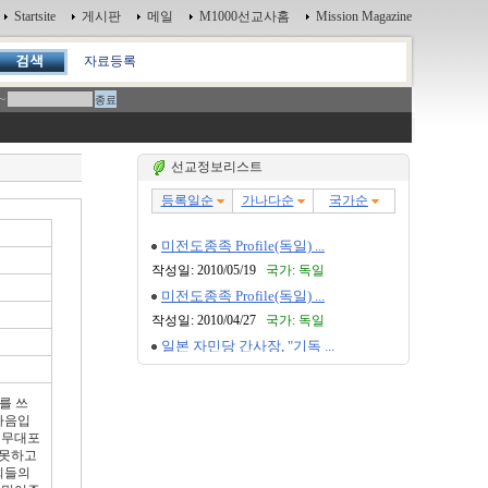
Startsite
게시판
메일
M1000선교사홈
Mission Magazine
자료등록
~
선교정보리스트
를 쓰
마음입
 무대포
 못하고
희들의