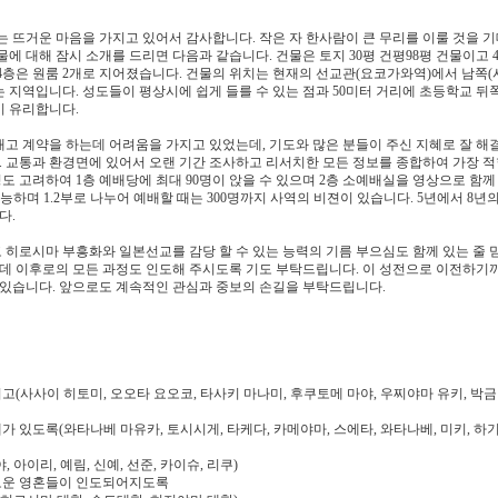
는 뜨거운 마음을 가지고 있어서 감사합니다. 작은 자 한사람이 큰 무리를 이룰 것을 
에 대해 잠시 소개를 드리면 다음과 같습니다. 건물은 토지 30평 건평98평 건물이고 
 4층은 원룸 2개로 지어졌습니다. 건물의 위치는 현재의 선교관(요코가와역)에서 남쪽(
 지역입니다. 성도들이 평상시에 쉽게 들를 수 있는 점과 50미터 거리에 초등학교 뒤
이 유리합니다.
내고 계약을 하는데 어려움을 가지고 있었는데, 기도와 많은 분들이 주신 지혜로 잘 해
 교통과 환경면에 있어서 오랜 기간 조사하고 리서치한 모든 정보를 종합하여 가장 
 고려하여 1층 예배당에 최대 90명이 앉을 수 있으며 2층 소예배실을 영상으로 함께
 가능하며 1.2부로 나누어 예배할 때는 300명까지 사역의 비젼이 있습니다. 5년에서 8년
다.
히로시마 부흥화와 일본선교를 감당 할 수 있는 능력의 기름 부으심도 함께 있는 줄 
는데 이후로의 모든 과정도 인도해 주시도록 기도 부탁드립니다. 이 성전으로 이전하기
 있습니다. 앞으로도 계속적인 관심과 중보의 손길을 부탁드립니다.
(사사이 히토미, 오오타 요오코, 타사키 마나미, 후쿠토메 마야, 우찌야마 유키, 박금
 있도록(와타나베 마유카, 토시시게, 타케다, 카메야마, 스에타, 와타나베, 미키, 하기
아이리, 예림, 신예, 선준, 카이슈, 리쿠)
새로운 영혼들이 인도되어지도록