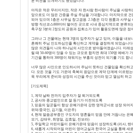
운 비젼을 소개하기도 했었습니다.
아직은 적은 무리이지만, 작은 자 한사람 한사람이 주님을 사랑하
앞으로도 더 많은 간증을 주실 주님을 기대합니다. 마지막으로 건물
되어 있으며 1층은 사무실 창고겸용. 2.3층은 각각 원룸과 사무실
방향 직선코스800미터 떨어진 곳으로 시내 중심지역으로 분류되는
축구장 3분의 2정도의 공원과 집회소가 있어 활용도면에 많은 점
그러나 그 건물에는 현재 3명의 입주자가 살고 있어, 이들을 내보
흔쾌히 주님 인도하심인줄 확신하고 계약을 결정하게 되었습니다.
많은 의견들이 나와 하나님의 사인으로 받아들여졌습니다. 미래성도
릴 때 50-60명이 앉을 수 있는 규모로 합치면 최대 150명 예배가
기간을 통하여 300명이 채워지는 부흥의 성전이 되기를 기도 합니
너무 많은 사인으로 인도하시어 주님이 뜻하신 건물임을 확신하고 
다. 모든 것을 기도 가운데 축복의 응답으로 계약 단계에 이르렀
욱 우리에게 준비와 성장의 시간을 주신 것이라 믿고 열심히 하고
[기도제목]
1, 계약 날짜 전까지 입주자가 잘 퇴거되도록
2, 공사와 종교법인으로 잘 등기가 이전되도록
3, 믿음의 일꾼들이 항상 은혜가운데 강한 영적군사로 성장 되어지고
위덕/중국인, 김기철, 이은주)
4, 현재 말씀공부중인 구도자의 영혼들이 믿음 안에 거듭나는 은혜가
모기, 김태우, 최영일, 김효일, 진보라)
5, 주일학교 어린이들이 은혜가운데 믿음이 성장하도록 (리사, 텐야, 
6, 새롭게 시작되어질 어린이 영어교실과 한국어 교실을 통해 