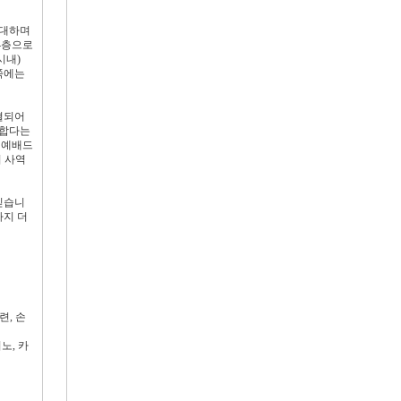
기대하며
4층으로
시내)
쪽에는
결되어
적합다는
 예배드
의 사역
믿습니
까지 더
련, 손
노, 카