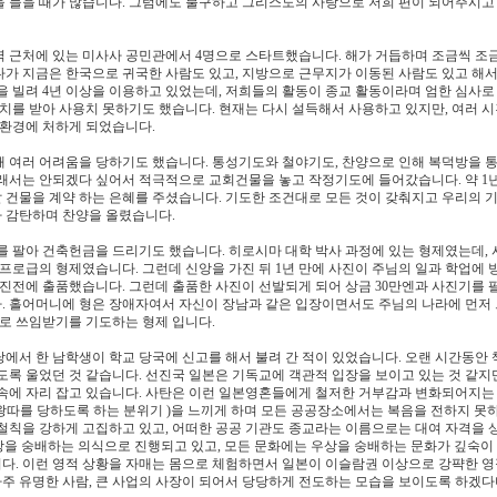
을 들을 때가 많습니다. 그럼에도 불구하고 그리스도의 사랑으로 저희 편이 되어주시고
가와역 근처에 있는 미사사 공민관에서 4명으로 스타트했습니다. 해가 거듭하며 조금씩 조
다가 지금은 한국으로 귀국한 사람도 있고, 지방으로 근무지가 이동된 사람도 있고 해서
을 빌려 4년 이상을 이용하고 있었는데, 저희들의 활동이 종교 활동이라며 엄한 심사로
치를 받아 사용치 못하기도 했습니다. 현재는 다시 설득해서 사용하고 있지만, 여러 시
 환경에 처하게 되었습니다.
 여러 어려움을 당하기도 했습니다. 통성기도와 철야기도, 찬양으로 인해 복덕방을 통
래서는 안되겠다 싶어서 적극적으로 교회건물을 놓고 작정기도에 들어갔습니다. 약 1
 건물을 계약 하는 은혜를 주셨습니다. 기도한 조건대로 모든 것이 갖춰지고 우리의 
 감탄하며 찬양을 올렸습니다.
를 팔아 건축헌금을 드리기도 했습니다. 히로시마 대학 박사 과정에 있는 형제였는데, 
프로급의 형제였습니다. 그런데 신앙을 가진 뒤 1년 만에 사진이 주님의 일과 학업에 
진전에 출품했습니다. 그런데 출품한 사진이 선발되게 되어 상금 30만엔과 사진기를 팔
. 홀어머니에 형은 장애자여서 자신이 장남과 같은 입장이면서도 주님의 나라에 먼저
자로 쓰임받기를 기도하는 형제 입니다.
에서 한 남학생이 학교 당국에 신고를 해서 불려 간 적이 있었습니다. 오랜 시간동안
록 울었던 것 같습니다. 선진국 일본은 기독교에 객관적 입장을 보이고 있는 것 같지만
 속에 자리 잡고 있습니다. 사탄은 이런 일본영혼들에게 철저한 거부감과 변화되어지는
왕따를 당하도록 하는 분위기 )을 느끼게 하며 모든 공공장소에서는 복음을 전하지 못
철칙을 강하게 고집하고 있고, 어떠한 공공 기관도 종교라는 이름으로는 대여 자격을 
우상을 숭배하는 의식으로 진행되고 있고, 모든 문화에는 우상을 숭배하는 문화가 깊숙이
다. 이런 영적 상황을 자매는 몸으로 체험하면서 일본이 이슬람권 이상으로 강퍅한 영
아주 유명한 사람, 큰 사업의 사장이 되어서 당당하게 전도하는 모습을 보이도록 하겠다