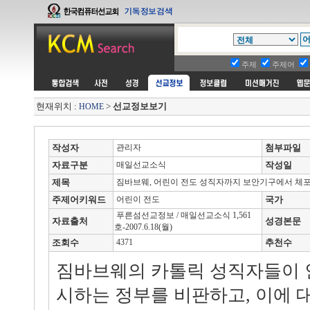
주제
주제어
현재위치 :
>
선교정보보기
HOME
작성자
관리자
첨부파일
자료구분
매일선교소식
작성일
제목
짐바브웨, 어린이 전도 성직자까지 보안기구에서 체
주제어키워드
어린이 전도
국가
푸른섬선교정보 / 매일선교소식 1,561
자료출처
성경본문
호-2007.6.18(월)
조회수
4371
추천수
짐바브웨의 카톨릭 성직자들이 
시하는 정부를 비판하고, 이에 