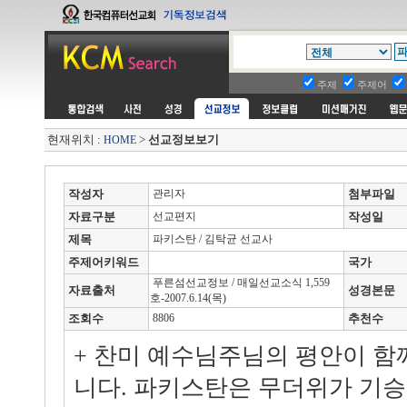
주제
주제어
현재위치 :
>
선교정보보기
HOME
작성자
관리자
첨부파일
자료구분
선교편지
작성일
제목
파키스탄 / 김탁균 선교사
주제어키워드
국가
푸른섬선교정보 / 매일선교소식 1,559
자료출처
성경본문
호-2007.6.14(목)
조회수
8806
추천수
+ 찬미 예수님주님의 평안이 함
니다. 파키스탄은 무더위가 기