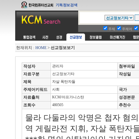
주제
주제어
현재위치 :
>
선교정보보기
HOME
작성자
관리자
첨부파일
자료구분
선교정보기타
작성일
제목
자살 폭탄자들
주제어키워드
사회
국가
자료출처
KCM/아프가니스탄
성경본문
조회수
480505
추천수
물라 다둘라의 악명은 첩자 혐의
역 게릴라전 지휘, 자살 폭탄자들