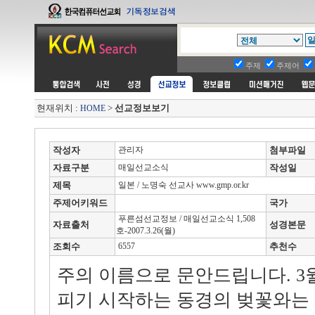
주제
주제어
현재위치 :
>
선교정보보기
HOME
작성자
관리자
첨부파일
자료구분
매일선교소식
작성일
제목
일본 / 노명숙 선교사 www.gmp.or.kr
주제어키워드
국가
푸른섬선교정보 / 매일선교소식 1,508
자료출처
성경본문
호-2007.3.26(월)
조회수
6557
추천수
주의 이름으로 문안드립니다. 3
피기 시작하는 동경의 벚꽃와는