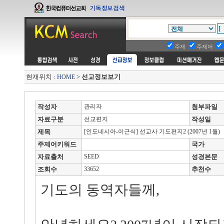
주제
주제어
현재위치 :
>
선교정보보기
HOME
작성자
관리자
첨부파일
자료구분
선교편지
작성일
제목
[인도네시아-이근식] 선교사 기도편지2 (2007년 1월)
주제어키워드
국가
자료출처
SEED
성경본문
조회수
33652
추천수
기도의 동역자들께,