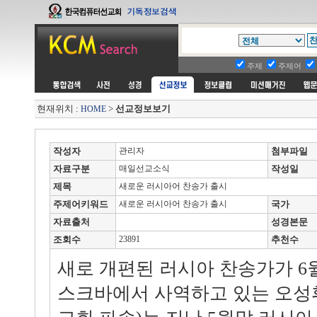
주제
주제어
현재위치 :
>
선교정보보기
HOME
작성자
관리자
첨부파일
자료구분
매일선교소식
작성일
제목
새로운 러시아어 찬송가 출시
주제어키워드
새로운 러시아어 찬송가 출시
국가
자료출처
성경본문
조회수
23891
추천수
새로 개편된 러시아 찬송가가 6월
스크바에서 사역하고 있는 오성