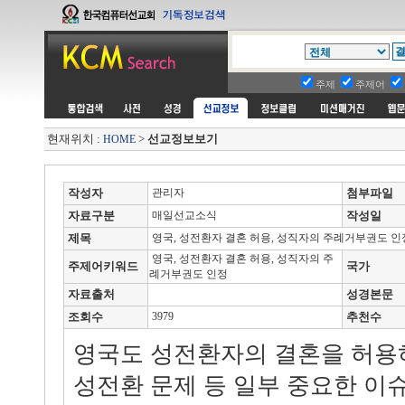
주제
주제어
현재위치 :
>
선교정보보기
HOME
작성자
관리자
첨부파일
자료구분
매일선교소식
작성일
제목
영국, 성전환자 결혼 허용, 성직자의 주례거부권도 인
영국, 성전환자 결혼 허용, 성직자의 주
주제어키워드
국가
례거부권도 인정
자료출처
성경본문
조회수
3979
추천수
영국도 성전환자의 결혼을 허용
성전환 문제 등 일부 중요한 이