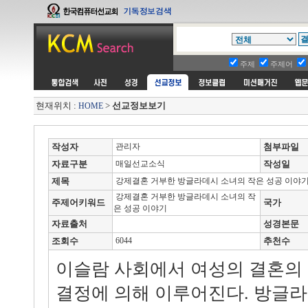
주제
주제어
현재위치 :
>
선교정보보기
HOME
작성자
관리자
첨부파일
자료구분
매일선교소식
작성일
제목
강제결혼 거부한 방글라데시 소녀의 작은 성공 이야
강제결혼 거부한 방글라데시 소녀의 작
주제어키워드
국가
은 성공 이야기
자료출처
성경본문
조회수
6044
추천수
이슬람 사회에서 여성의 결혼의
결정에 의해 이루어진다. 방글