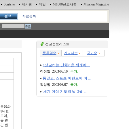
Startsite
게시판
메일
M1000선교사홈
Mission Magazine
자료등록
~
선교정보리스트
세계복음화
 거대한
으며,
을 받
간 변