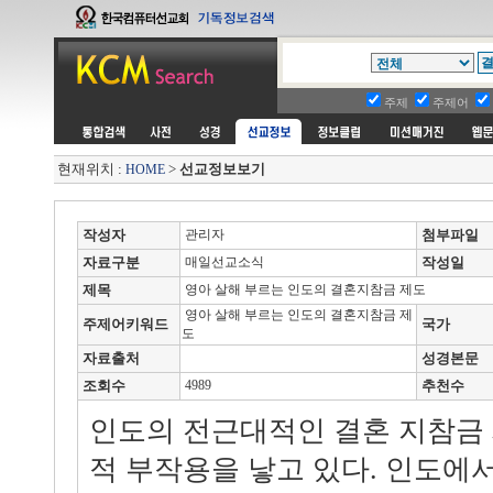
주제
주제어
현재위치 :
>
선교정보보기
HOME
작성자
관리자
첨부파일
자료구분
매일선교소식
작성일
제목
영아 살해 부르는 인도의 결혼지참금 제도
영아 살해 부르는 인도의 결혼지참금 제
주제어키워드
국가
도
자료출처
성경본문
조회수
4989
추천수
인도의 전근대적인 결혼 지참금
적 부작용을 낳고 있다. 인도에서