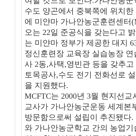
여할 것으로 보인다.가나안농군학
수도 양곤에서 중북쪽에 위치한
에 미얀마 가나안농군훈련센터(M
오는 22일 준공식을 갖는다고 밝혔
는 미얀마 정부가 제공한 대지 6
정신훈련장 교육장 실습농장 연
사 2동,사택,영빈관 등을 갖추고
토목공사,수도 전기 전화선로 설
을 지원했다.
MCFTC는 2000년 3월 현지선
교사가 가나안농군운동 세계본부
방문함으로써 설립이 추진됐다.
와 가나안농군학교 간의 농업기술