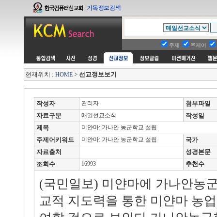
주제
주제어
현재위치 :
>
선교정보보기
HOME
작성자
관리자
첨부파일
자료구분
매일선교소식
작성일
제목
미얀마: 가나안 농군학교 설립
주제어키워드
미얀마: 가나안 농군학교 설립
국가
자료출처
성경본문
조회수
16993
추천수
(국민일보) 미얀마에 가나안농
교적 지도력을 통한 미얀마 농업